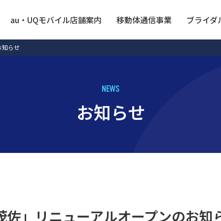
au・UQモバイル店舗案内
移動体通信事業
ブライダ
お知らせ
N
E
W
S
お
知
ら
せ
茂佐」リニューアルオープンのお知