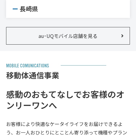
長崎県
au･UQモバイル店舗を見る
M
O
B
I
L
E
C
O
M
U
N
I
C
A
T
I
O
N
S
移
動
体
通
信
事
業
感動のおもてなしで
お客様のオ
ンリーワンへ
お客様により快適なケータイライフをお届けできるよ
う、お一人おひとりにとことん寄り添って機種やプラン