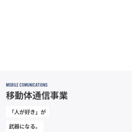
だからこそ、どこよりも社員教育にも力を注ぎ、日本全
国どこでも通用する「一流の社会人」を育てることに創
業当時からこだわっています。さぁ、この舞台はあなた
のもの。一歩を踏み出してみませんか？
採用情報を見る
MOBILE COMUNICATIONS
移動体通信事業
「人が好き」が
武器になる。