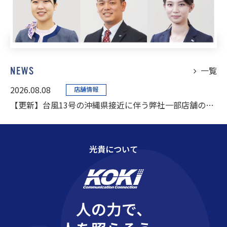
一覧
N
E
W
S
2026.08.08
店舗情報
【更新】台風13号の沖縄県接近に伴う弊社一部店舗の営業時間変更のお知らせ
光貴について
人
の
力
で
、