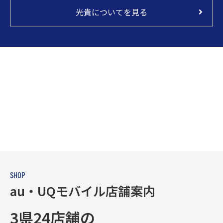
光貴についてを見る
S
H
O
P
a
u
・
U
Q
モ
バ
イ
ル
店
舗
案
内
3県24店舗の