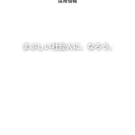
採
用
情
報
まぶしい社会人に、なろう。
光貴はあなたが主役となるス
テージ
光貴にとって、社員は会社を支える裏方ではなく、社員
こそが主役。会社は社員一人ひとりにスポットライトを
当て、活躍のステージを提供する側だと考えています。