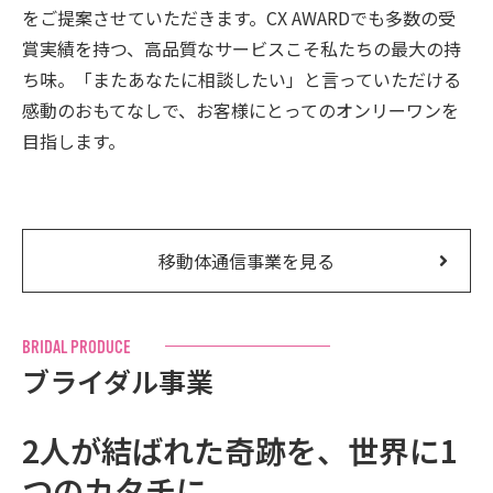
をご提案させていただきます。CX AWARDでも多数の受
賞実績を持つ、高品質なサービスこそ私たちの最大の持
ち味。「またあなたに相談したい」と言っていただける
感動のおもてなしで、お客様にとってのオンリーワンを
目指します。
移動体通信事業を見る
B
R
I
D
A
L
P
R
O
D
U
C
E
ブ
ラ
イ
ダ
ル
事
業
2人が結ばれた奇跡を、
世界に1
つのカタチに