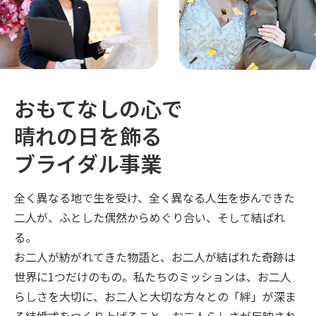
お
も
て
な
し
の
心
で
晴
れ
の
日
を
飾
る
ブ
ラ
イ
ダ
ル
事
業
全く異なる地で生を受け、全く異なる人生を歩んできた
二人が、ふとした偶然からめぐり合い、そして結ばれ
る。
お二人が紡がれてきた物語と、お二人が結ばれた奇跡は
世界に1つだけのもの。私たちのミッションは、お二人
らしさを大切に、お二人と大切な方々との「絆」が深ま