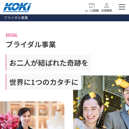
au･UQ店舗
採用情報
ブライダル事業
B
R
I
D
A
L
ブ
ラ
イ
ダ
ル
事
業
お二人が結ばれた奇跡を
世界に1つのカタチに