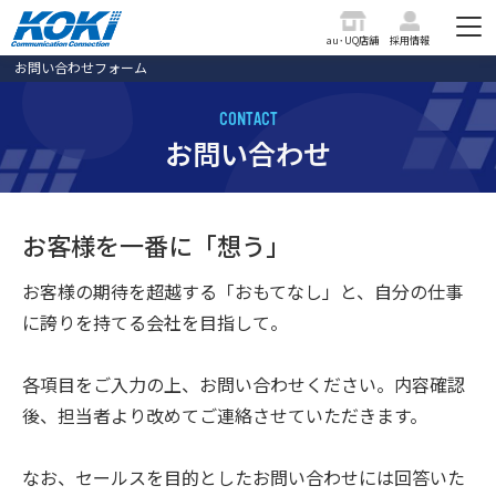
au･UQ店舗
採用情報
お問い合わせフォーム
C
O
N
T
A
C
T
お
問
い
合
わ
せ
お客様を一番に「想う」
お客様の期待を超越する「おもてなし」と、
自分の仕事
に誇りを持てる会社を目指して。
各項目をご入力の上、お問い合わせください。
内容確認
後、担当者より改めてご連絡させていただきます。
なお、セールスを目的としたお問い合わせには回答いた