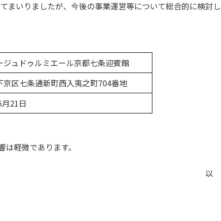
してまいりましたが、今後の事業運営等について総合的に検討
ージュドゥルミエール京都七条迎賓館
下京区七条通新町西入夷之町704番地
6月21日
影響は軽微であります。
以 