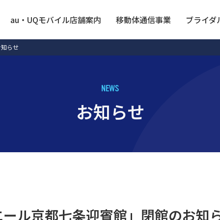
au・UQモバイル店舗案内
移動体通信事業
ブライダ
お知らせ
N
E
W
S
お
知
ら
せ
エール京都七条迎賓館」閉館のお知